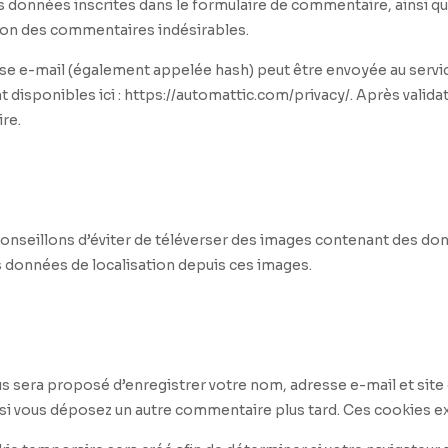
 données inscrites dans le formulaire de commentaire, ainsi que 
tion des commentaires indésirables.
 e-mail (également appelée hash) peut être envoyée au service G
nt disponibles ici : https://automattic.com/privacy/. Après vali
re.
us conseillons d’éviter de téléverser des images contenant des
es données de localisation depuis ces images.
us sera proposé d’enregistrer votre nom, adresse e-mail et sit
s si vous déposez un autre commentaire plus tard. Ces cookies ex