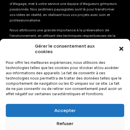
d'élagage, met à votre service une équipe d'élagueurs grimpeurs
passionnés. Nos jardiniers paysagistes sont là pour transformer
vos idées en réalité, en réalisant tous vos projets avec soin et
professionnalisme.
Nous attribuons une grande importance à la préservation de
l'environnement, en utilisant des techniques respectueuses de la
nature qui conservent au maximum l'aspect naturel de vos espaces
Gérer le consentement aux
verts. Notre équipe s'emploie à abattre, élaguer et tailler vos
cookies
arbres, arbustes et haies avec précision, tout en garantissant leur
santé et leur durabilité.
Pour offrir les meilleures expériences, nous utilisons des
technologies telles que les cookies pour stocker et/ou accéder
Que vous ayez besoin de services de désherbage, de
aux informations des appareils. Le fait de consentir à ces
débroussaillage ou de remise en état de vos espaces verts,
technologies nous permettra de traiter des données telles que le
Élagage de l'Anou est l'entreprise de confiance pour tous vos
comportement de navigation ou les ID uniques sur ce site. Le fait
projets d'aménagement paysager à Angers et dans les environs.
de ne pas consentir ou de retirer son consentement peut avoir un
effet négatif sur certaines caractéristiques et fonctions.
Accepter
Refuser
© 2026 Elagage de l'Anjou.
Mentions légales