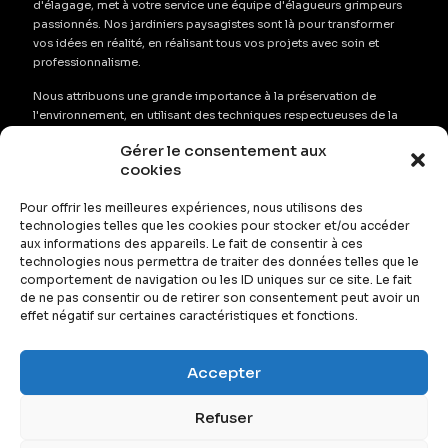
d'élagage, met à votre service une équipe d'élagueurs grimpeurs
passionnés. Nos jardiniers paysagistes sont là pour transformer
vos idées en réalité, en réalisant tous vos projets avec soin et
professionnalisme.
Nous attribuons une grande importance à la préservation de
l'environnement, en utilisant des techniques respectueuses de la
nature qui conservent au maximum l'aspect naturel de vos espaces
Gérer le consentement aux
verts. Notre équipe s'emploie à abattre, élaguer et tailler vos
cookies
arbres, arbustes et haies avec précision, tout en garantissant leur
santé et leur durabilité.
Pour offrir les meilleures expériences, nous utilisons des
technologies telles que les cookies pour stocker et/ou accéder
Que vous ayez besoin de services de désherbage, de
aux informations des appareils. Le fait de consentir à ces
débroussaillage ou de remise en état de vos espaces verts,
technologies nous permettra de traiter des données telles que le
Élagage de l'Anou est l'entreprise de confiance pour tous vos
comportement de navigation ou les ID uniques sur ce site. Le fait
projets d'aménagement paysager à Angers et dans les environs.
de ne pas consentir ou de retirer son consentement peut avoir un
effet négatif sur certaines caractéristiques et fonctions.
Accepter
Refuser
© 2026 Elagage de l'Anjou.
Mentions légales