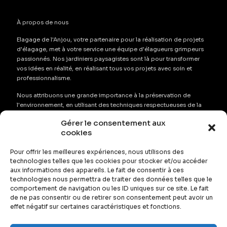
À propos de nous
Elagage de l'Anjou, votre partenaire pour la réalisation de projets
d'élagage, met à votre service une équipe d'élagueurs grimpeurs
passionnés. Nos jardiniers paysagistes sont là pour transformer
vos idées en réalité, en réalisant tous vos projets avec soin et
professionnalisme.
Nous attribuons une grande importance à la préservation de
l'environnement, en utilisant des techniques respectueuses de la
nature qui conservent au maximum l'aspect naturel de vos espaces
Gérer le consentement aux
verts. Notre équipe s'emploie à abattre, élaguer et tailler vos
cookies
arbres, arbustes et haies avec précision, tout en garantissant leur
santé et leur durabilité.
Pour offrir les meilleures expériences, nous utilisons des
technologies telles que les cookies pour stocker et/ou accéder
Que vous ayez besoin de services de désherbage, de
aux informations des appareils. Le fait de consentir à ces
débroussaillage ou de remise en état de vos espaces verts,
technologies nous permettra de traiter des données telles que le
Élagage de l'Anou est l'entreprise de confiance pour tous vos
comportement de navigation ou les ID uniques sur ce site. Le fait
projets d'aménagement paysager à Angers et dans les environs.
de ne pas consentir ou de retirer son consentement peut avoir un
effet négatif sur certaines caractéristiques et fonctions.