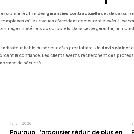
fessionnel à offrir des
garanties contractuelles
et des assuran
complexes où les risques d’accident demeurent élevés. Une cou
 de dommages matériels ou corporels. Sans cette garantie, le moi
 indicateur fiable du sérieux d’un prestataire. Un
devis clair
et d
orcent la confiance. Les clients avertis recherchent des profess
normes de sécurité.
15 juin 2026
8
Pourquoi l’argousier séduit de plus en