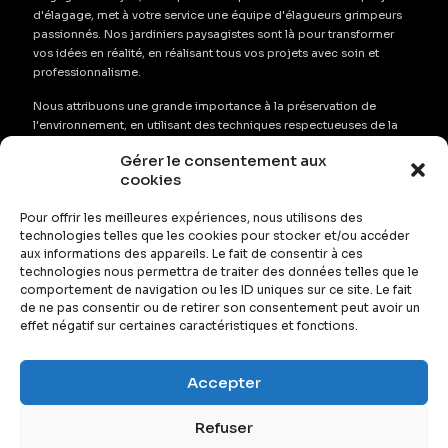
d'élagage, met à votre service une équipe d'élagueurs grimpeurs
passionnés. Nos jardiniers paysagistes sont là pour transformer
vos idées en réalité, en réalisant tous vos projets avec soin et
professionnalisme.
Nous attribuons une grande importance à la préservation de
l'environnement, en utilisant des techniques respectueuses de la
nature qui conservent au maximum l'aspect naturel de vos espaces
Gérer le consentement aux
verts. Notre équipe s'emploie à abattre, élaguer et tailler vos
cookies
arbres, arbustes et haies avec précision, tout en garantissant leur
santé et leur durabilité.
Pour offrir les meilleures expériences, nous utilisons des
Que vous ayez besoin de services de désherbage, de
technologies telles que les cookies pour stocker et/ou accéder
aux informations des appareils. Le fait de consentir à ces
débroussaillage ou de remise en état de vos espaces verts,
technologies nous permettra de traiter des données telles que le
Élagage de l'Anou est l'entreprise de confiance pour tous vos
comportement de navigation ou les ID uniques sur ce site. Le fait
projets d'aménagement paysager à Angers et dans les environs.
de ne pas consentir ou de retirer son consentement peut avoir un
effet négatif sur certaines caractéristiques et fonctions.
Accepter
Refuser
© 2026 Elagage de l'Anjou.
Mentions légales